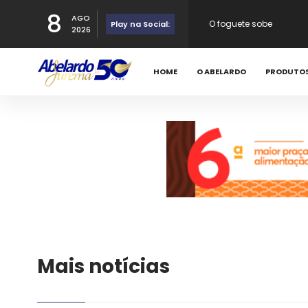
8
AGO
Aniversariante - 06 - 0
Play na Social:
2026
HOME
O ABELARDO
Happy Birthday
PRODUTO
Eleições APL
O foguete sobe
Mais notícias