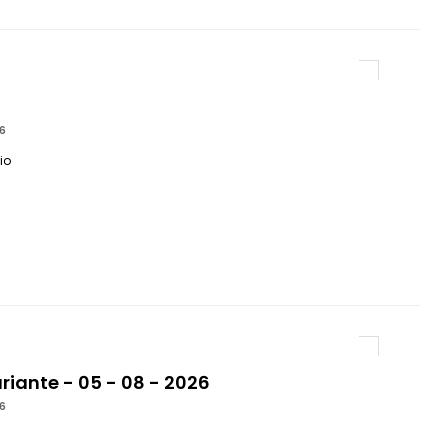
6
io
riante - 05 - 08 - 2026
6