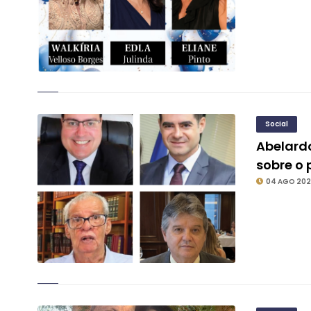
Social
Abelard
sobre o 
04 AGO 20