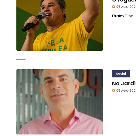
05 AGO 202
Efraim Filho
Social
No Jard
05 AGO 202