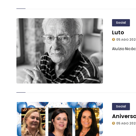
Social
Luto
05 AGO 202
Aluízio Nicác
Social
Aniversa
05 AGO 202