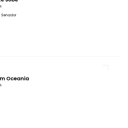
6
 - Senador
im Oceania
6