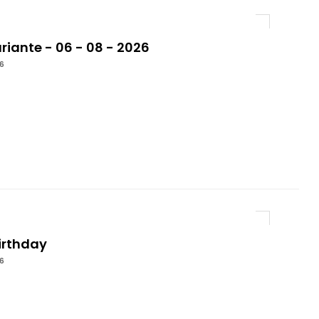
riante - 06 - 08 - 2026
6
irthday
6