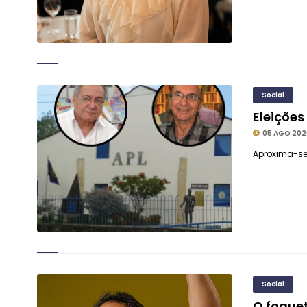
Social
Eleições
05 AGO 202
Aproxima-se 
Social
O fogue