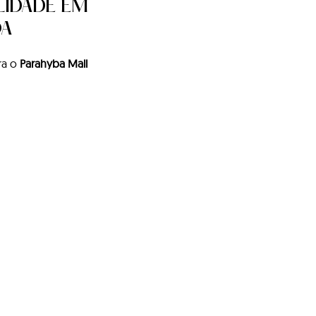
LIDADE EM
OA
ra o
Parahyba Mall